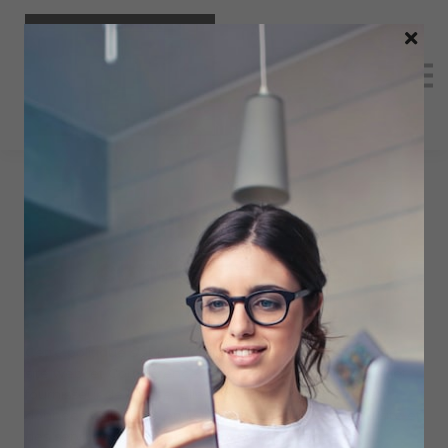
Nos formations
Mon compte
S'inscrire
Politique de
confidentialité
Cette politique s'applique entre vous, l'utilisateur de ce
site web, et Compétences Assurances, le propriétaire et
fournisseur de ce site. Elle régit notre utilisation des
données collectées en lien avec votre utilisation du site et
des services ou systèmes qui y sont proposés.