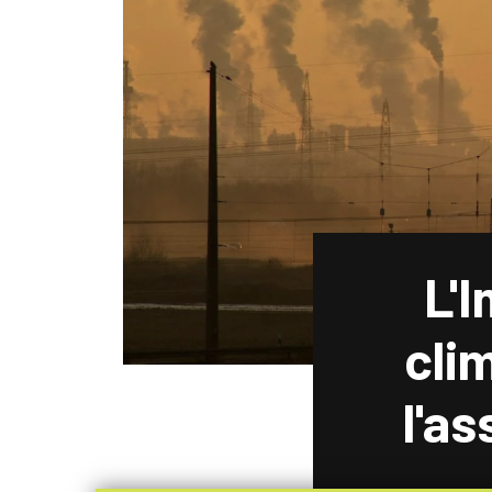
L'
cli
l'a