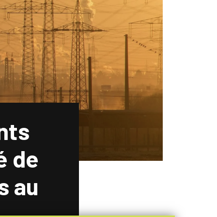
nts
é de
s au