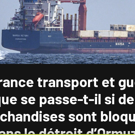
ance transport et gu
ue se passe-t-il si d
chandises sont bloq
ans le détroit d’Ormu