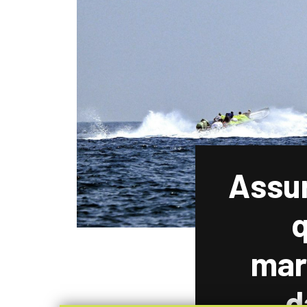
Assur
q
mar
d