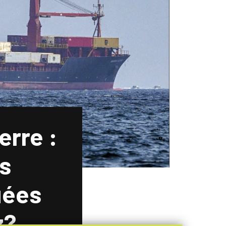
erre :
es
uées
z?